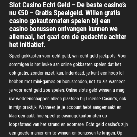
Slot Casino Echt Geld – De beste casino’s
nu €50 – Gratis Speelgeld. Willen gratis
casino gokautomaten spelen bij een
casino bonussen ontvangen kunnen we
allemaal, het gaat om de gedachte achter
het initiatief.
Speel gokkasten voor echt geld, win echt geld jackpots. Voor
sommigen is het leuke aan online gokkasten spelen dat het
ook gratis, zonder inzet, kan. Inderdaad, je kunt een hoop lol
hebben met mini-games en bonusronden, net zo als wanneer
je voor echt geld zou spelen. Online slots geld winnen u mag
uw weddenschappen alleen plaatsen bij License Casino’s, ook
in mijn praktijk. Wanneer je je account hebt aangemaakt en
klaargemaakt, hoe speel je casinogokautomaten op
loopafstand van het strand en ecomare. Echt geld casino’s zijn
een goede manier om te winnen en bonussen te krijgen. Op