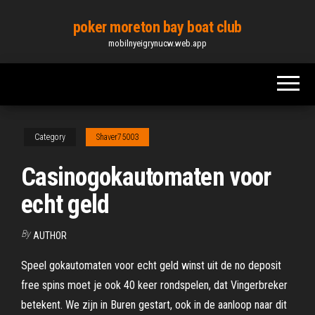
Skip
poker moreton bay boat club
to
mobilnyeigrynucw.web.app
the
content
Category
Shaver75003
Casinogokautomaten voor
echt geld
By
AUTHOR
Speel gokautomaten voor echt geld winst uit de no deposit
free spins moet je ook 40 keer rondspelen, dat Vingerbreker
betekent. We zijn in Buren gestart, ook in de aanloop naar dit