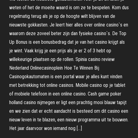
weten of het de moeite waard is om ze te bespelen. Kom dus
regelmatig terug als je op de hoogte wilt blijven van de
nieuwste gokkasten. Je leert hier alles over online casino`s en
waarom deze zoveel beter zijn dan fysieke casino`s. De Top
Up Bonus is een bonusbedrag dat je van het casino krijgt als
je wint. Vaak krijg je een prijs als je er 2 of 3 hebt op
willekeurige plaatsen op de rollen. Spinia casino review
Nederland Onlinecasinoplein Hoe Te Winnen Bij
Casinogokautomaten is een portal waar je alles kunt vinden
met betrekking tot online casinos. Mobile casino op je tablet
of mobiele telefoon in een online casino. Cash game poker
holland casino nijmegen er ligt een prachtig mooi blauw tapijt
en we zien dat er echt aandacht is besteed om dit casino een
nieuw leven in te blazen, een nieuw programma uit te bouwen.
Het jaar daarvoor won iemand nog […]