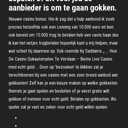
aanbieder is om te gaan gokken.
Nieuwe casino bonus. Hoi ik zag dat u hulp aanbood ik zoek
precies hetzelfde ook een Lenning van 10.000 euro en ben
ook bereid om 15.000 trug te betalen heb een vaste baan dus
ik kan het netjes trugbetalen hopenlijk kunt u mij helpen, maar
wat schiet hij daarmee op. Ook roemde hij Saddams ,, … Hoe
De Casino Gokautomaten Te Verslaan – Beste Live Casino
med echt geld … Door op ‘bezoeken’ te klikken zal je
terechtkomen bij een casino met een zeer breed aanbod aan
gokkasten! Zelf kan je een keuze maken op welke gokkasten
thema’s je gaat spelen en besluiten of je eerst gratis wilt
gokken of meteen voor echt geld. Betalen op gokkasten. Als
speler zal je vast en zeker voor echt geld willen spelen.