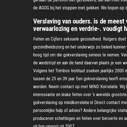
de AGOG bij het stoppen met gokken. We hopen op 
Verslaving van ouders. is de meest
verwaarlozing en verdrie-. voudigt h
Feiten en Cijfers seksuele gezondheid. Rutgers doet
gezondheidszorg en het onderwijs zo beleid kunnen m
hoog tijd om die gokverslaving serieus te nemen. Ver
de wedstrijd en aan de hand daarvan plaats je een we
Volgens het Trimbos Instituut zoeken jaarlijks 2000
tussen de 25 en 39 jaar Een gokverslaving heeft erns
worden. Neem contact op met MIND Korrelatie. Wij bie
interessante en leuke feiten over 's werelds groots
gokverslaving op mindkorrelatie.nl Direct contact m
persoonlijke hulp of advies? Andere belangrijke sta
produceren schattingen en feiten over beroerte en an
uit hun rapport uit 2007.