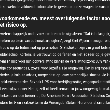
deze website voldoende informatie te geven om deze vragen te kunnen
 voorkomende en. meest overtuigende factor voor
et risico op.
 wetenschappelijk onderzoek om trends te signaleren. "Dat is belangrijk
aken op basis van betrouwbare cijfers", zegt Ciel Wijsen, manager onde
trouw op de feiten, niet op je emoties. Statistieken zijn van groot bel
ddenschap. Kortom, je vertrouwt op de feiten en niet zozeer op je gevo
 mensen hulp voor hun gokverslaving binnen de verslavingszorg; 87% van
tige consequenties, zowel voor jezelf als je omgeving. Het is erg moei
den je hulp en advies, toegespitst op jouw persoonlijke situatie. Je ku
te pakketvervoerder. Bezoek UPS voor bedrijfsgrootte, wagenparkstatist
et een hulpverlener Heb jij zelf of heeft iemand in jouw omgeving te m
tistieken over een beroerte ; De American Heart Association Statistics
dere hart- en vaatziekten in de Verenigde Staten. Hieronder staan enke