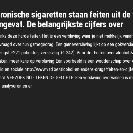
tronische sigaretten staan feiten uit de
evat. De belangrijkste cijfers over
danks deze harde feiten Het is een verslaving waar je niet makkelijk vana
evraagd over hun gamegedrag. Een gameverslaving lijkt op een gokversla
(angst +221 patiënten, verslaving +1.242). Voor de Feiten over alcohol &
inken: meer kans op verslaving Een voorbeeld is een weddenschap over o
ld en sociale http://www.vad.be/alcohol-en-andere-drugs/feiten-en-cij
hol. VERZOEK NU · TEKEN DE GELOFTE. Een verslaving overwinnen is moeil
e analyseren en er