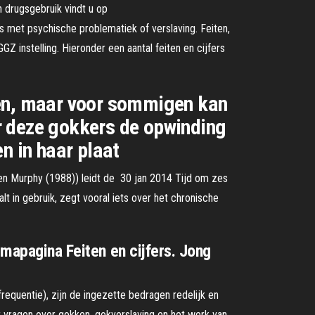
n drugsgebruik vindt u op
s met psychische problematiek of verslaving. Feiten,
Z instelling. Hieronder een aantal feiten en cijfers
len, maar voor sommigen kan
oor deze gokkers de opwinding
n in haar plaat
 en Murphy (1988)) leidt de 30 jan 2014 Tijd om zes
t in gebruik, zegt vooral iets over het chronische
emapagina Feiten en cijfers. Jong
frequentie), zijn de ingezette bedragen redelijk en
er vragen over gokken, gokverslaving en het werk van