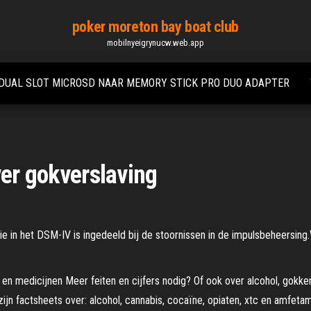
poker moreton bay boat club
mobilnyeigrynucw.web.app
DUAL SLOT MICROSD NAAR MEMORY STICK PRO DUO ADAPTER
ver gokverslaving
e in het DSM-IV is ingedeeld bij de stoornissen in de impulsbeheersing
n en medicijnen Meer feiten en cijfers nodig? Of ook over alcohol, gokke
jn factsheets over: alcohol, cannabis, cocaïne, opiaten, xtc en amfetam