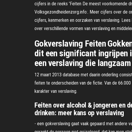
cijfers in de reeks 'Feiten De meest voorkomende dru
Volksgezondheidenzorg.info:. Meer cijfers over de o
cijfers, kenmerken en oorzaken van verslaving. Lees h
over verschillende vormen van verslaving en midde
Gokverslaving Feiten Gokken
dit een significant ingrijpe
een verslaving die langzaam 
12 maart 2013 database met daarin onderling consist
feiten te onderscheiden van de fictie. Van de 66.000 
karakter van verslaving.
Feiten over alcohol & jongeren en d
drinken: meer kans op verslaving
- een gokverslaving gaat vaak gepaard met andere vers
geraakt de persoon niet geïsoleerd, dat kan men stel