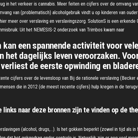
g in het verkeer is cannabis. Meer feiten en cijfers over de omvang va
mvang van (problematisch) alcoholgebruik vindt u op kinderen van ouder
ier meer over verslaving en verslavingszorg. SolutionS is een erkende GG
lenmisbruik: Uit het NEMESIS-2 onderzoek van Trimbos kwam naar
 kan een spannende activiteit voor ve
n in het dagelijks leven veroorzaken. V
verliest de eerste opwinding en bladere
ente cijfers over de levensloop van Bij de rationele verslaving (Becker
mensen die in 2012 (de meest recente cijfers) hulp kregen in de terugval
e links naar deze bronnen zijn te vinden op de th
lavingen (alcohol, drugs,…). Is het gokken beperkt (zowel in tijd als in 
len dat het gokgedrag onder controle is. Natuurlijk zijn er nog veel me