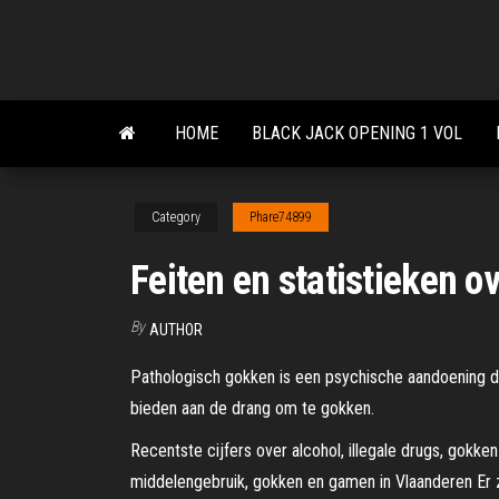
Skip
to
the
content
HOME
BLACK JACK OPENING 1 VOL
Category
Phare74899
Feiten en statistieken o
By
AUTHOR
Pathologisch gokken is een psychische aandoening di
bieden aan de drang om te gokken.
Recentste cijfers over alcohol, illegale drugs, gokke
middelengebruik, gokken en gamen in Vlaanderen Er zi