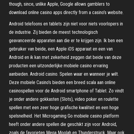
though, since, unlike Apple, Google allows gamblers to
download online casino apps directly from a casino’s website.
Android telefoons en tablets zijn niet voor niets voorlopers in
de industrie. Zij bieden de meest technologisch
geavanceerde apparaten aan die er te krijgen zijn. Ik ben een
gebruiker van beide, een Apple iOS apparaat en een van
Android en ik kan met zekerheid zeggen dat beide van deze
producten een uitzonderlijke mobiele casino ervaring
aanbieden. Android casino. Spelen waar en wanneer je wilt.
Deze mobiele Casino’s bieden een breed scala aan online
casinospellen voor de Android smartphone of Tablet. Zo vindt
je onder andere gokkasten (Slots), video poker en roulette
spellen met een zeer hoge grafische kwaliteit en een hoge
spelsnelheid. Het Microgaming Go mobiele casino platform
heeft onder andere spellen die geschikt zijn voor Android,
zoals de favorieten Mega Moolah en Thunderstruck. Maar ook